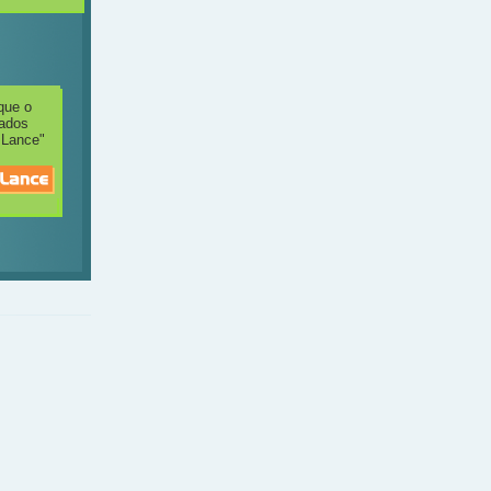
que o
jados
 Lance"