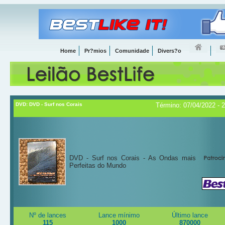
Home
Pr?mios
Comunidade
Divers?o
DVD: DVD - Surf nos Corais
Término: 07/04/2022 - 
DVD - Surf nos Corais - As Ondas mais
Perfeitas do Mundo
Nº de lances
Lance mínimo
Último lance
115
1000
870000