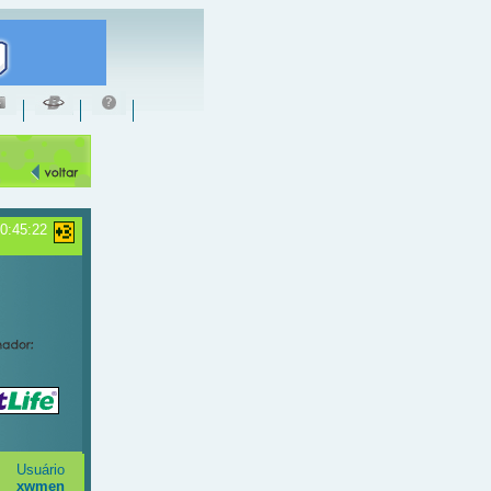
20:45:22
Usuário
xwmen