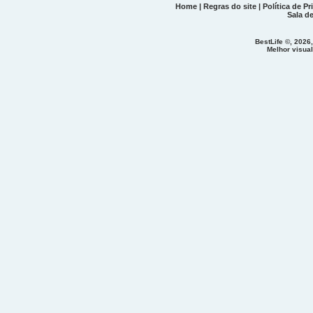
Home
|
Regras do site
|
Política de Pr
Sala d
BestLife ©, 2026
Melhor visua