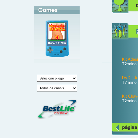
Kit Ades
T?rmino:
DVD - Jo
T?rmino:
Kit Chav
T?rmino: