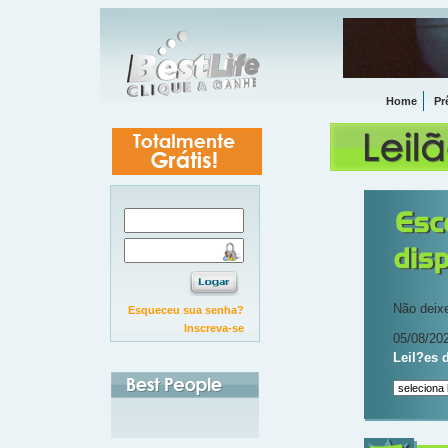
Home
Pr
Não deixe
Esqueceu sua senha?
Inscreva-se
05/08/202
Leil?es 